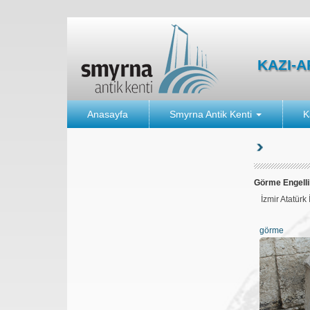
KAZI-
Anasayfa
Smyrna Antik Kenti
K
Görme Engell
İzmir Atatürk
görme