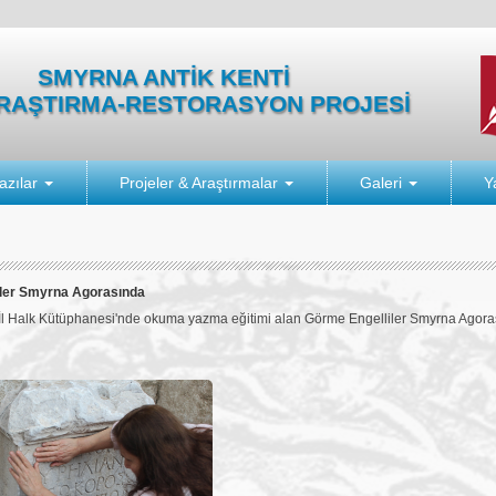
SMYRNA ANTİK KENTİ
ARAŞTIRMA-RESTORASYON PROJESİ
azılar
Projeler & Araştırmalar
Galeri
Y
iler Smyrna Agorasında
 İl Halk Kütüphanesi'nde okuma yazma eğitimi alan Görme Engelliler Smyrna Agorası'n