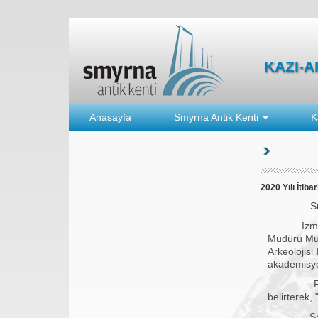
KAZI-
Anasayfa
Smyrna Antik Kenti
K
2020 Yılı İtib
Smyrna Ant
İzmir'in so
Müdürü Mur
Arkeolojisi
akademisyen
Rektör Pro
belirterek,
Smyrna An