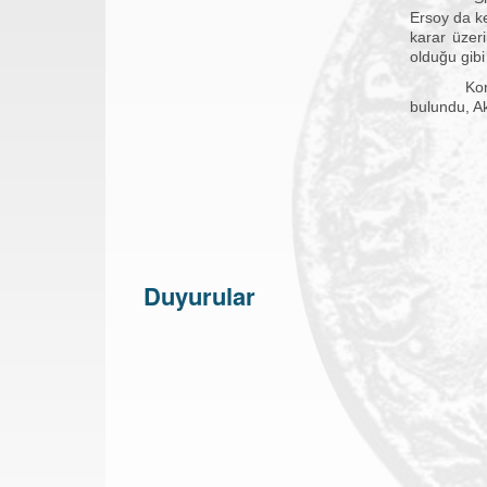
Ersoy da ke
karar üzer
olduğu gibi
Konuşmalar
bulundu, Ak
Duyurular