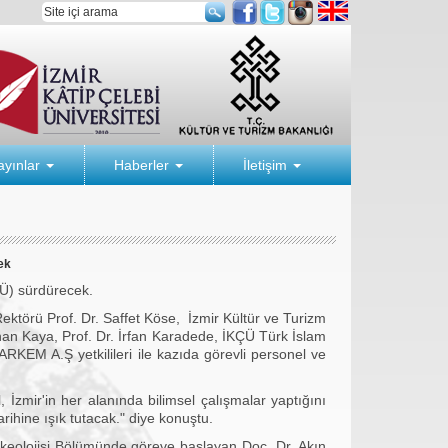
ayınlar
Haberler
İletişim
ek
Ü) sürdürecek.
ektörü Prof. Dr. Saffet Köse, İzmir Kültür ve Turizm
nan Kaya, Prof. Dr. İrfan Karadede, İKÇÜ Türk İslam
RKEM A.Ş yetkilileri ile kazıda görevli personel ve
r'in her alanında bilimsel çalışmalar yaptığını
rihine ışık tutacak." diye konuştu.
lojisi Bölümünde göreve başlayan Doç. Dr. Akın