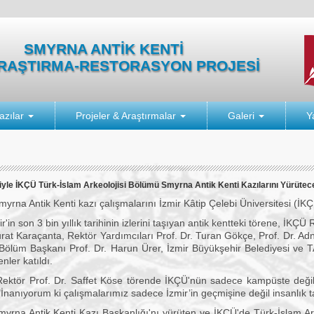
SMYRNA ANTİK KENTİ
ARAŞTIRMA-RESTORASYON PROJESİ
azılar
Projeler & Araştırmalar
Galeri
Y
ariyle İKÇÜ Türk-İslam Arkeolojisi Bölümü Smyrna Antik Kenti Kazılarını Yürütec
ik Kenti kazı çalışmalarını İzmir Kâtip Çelebi Üniversitesi (İKÇ
n 3 bin yıllık tarihinin izlerini taşıyan antik kentteki törene, İKÇÜ R
at Karaçanta, Rektör Yardımcıları Prof. Dr. Turan Gökçe, Prof. Dr. Ad
 Bölüm Başkanı Prof. Dr. Harun Ürer, İzmir Büyükşehir Belediyesi ve TA
ler katıldı.
f. Dr. Saffet Köse törende İKÇÜ'nün sadece kampüste değil, İzmi
 "İnanıyorum ki çalışmalarımız sadece İzmir’in geçmişine değil insanlık ta
tik Kenti Kazı Başkanlığı'nı yürüten ve İKÇÜ'de Türk-İslam Arkeo