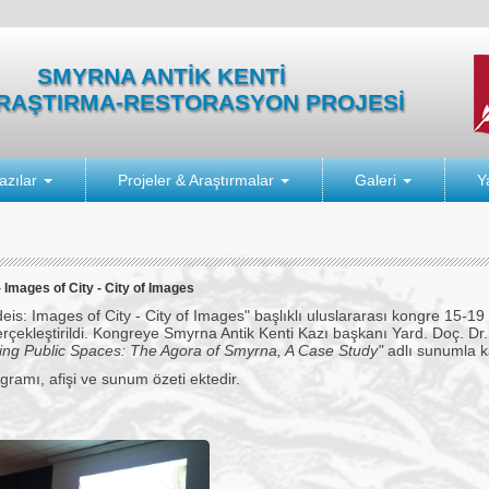
SMYRNA ANTİK KENTİ
ARAŞTIRMA-RESTORASYON PROJESİ
azılar
Projeler & Araştırmalar
Galeri
Y
 Images of City - City of Images
eis: Images of City - City of Images" başlıklı uluslararası kongre 15-19 
rçekleştirildi. Kongreye Smyrna Antik Kenti Kazı başkanı Yard. Doç. Dr
ing Public Spaces: The Agora of Smyrna, A Case Study"
adlı sunumla ka
ramı, afişi ve sunum özeti ektedir.