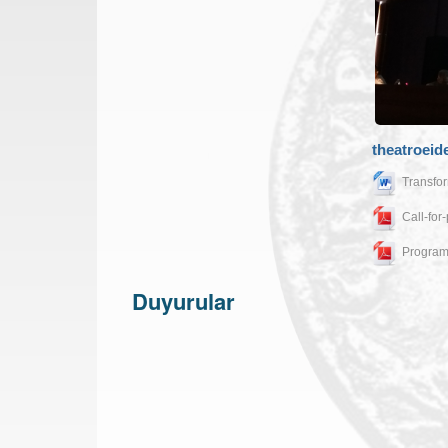
theatroeid
Transfo
Call-fo
Program
Duyurular