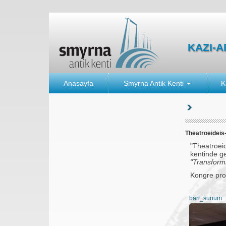
KAZI-
Anasayfa
Smyrna Antik Kenti
K
Theatroeideis-
"Theatroeid
kentinde ge
"Transform
Kongre prog
bari_sunum