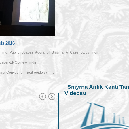
eis 2016
rming_Public_Spaces_Agora_of_Smyrna_A_Case_Study
indir
r-paper-ENGL-new
indir
ma-Convegno-Theatroeideis7
indir
Smyrna Antik Kenti Tan
Videosu