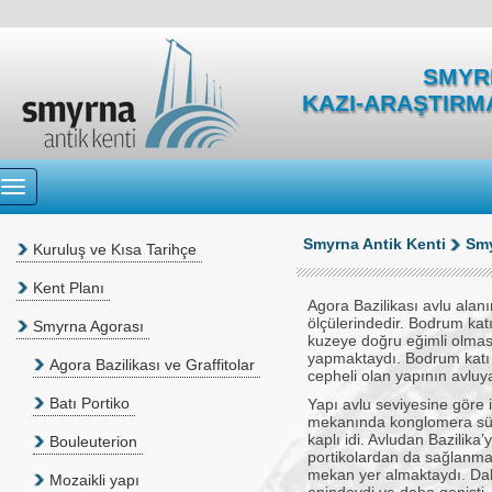
SMYRN
KAZI-ARAŞTIRM
Smyrna Antik Kenti
Smy
Kuruluş ve Kısa Tarihçe
Kent Planı
Agora Bazilikası avlu alan
ölçülerindedir. Bodrum katı
Smyrna Agorası
kuzeye doğru eğimli olmas
yapmaktaydı. Bodrum katı dör
Agora Bazilikası ve Graffitolar
cepheli olan yapının avluy
Batı Portiko
Yapı avlu seviyesine göre i
mekanında konglomera sütun
kaplı idi. Avludan Bazilik
Bouleuterion
portikolardan da sağlanmak
mekan yer almaktaydı. Daha 
Mozaikli yapı