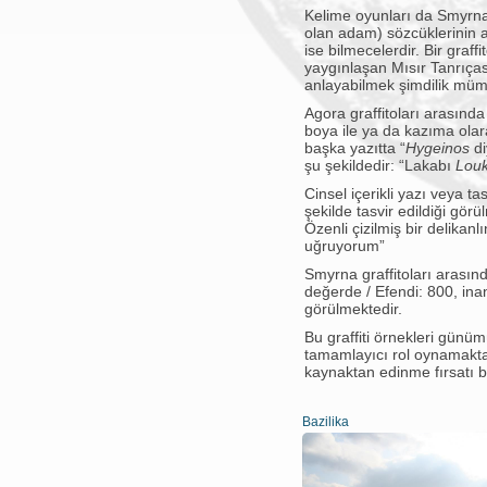
Kelime oyunları da Smyrna 
olan adam) sözcüklerinin al
ise bilmecelerdir. Bir gra
yaygınlaşan Mısır Tanrıçası
anlayabilmek şimdilik mü
Agora graffitoları arasında
boya ile ya da kazıma olarak
başka yazıtta “
Hygeinos
d
şu şekildedir: “Lakabı
Lou
Cinsel içerikli yazı veya ta
şekilde tasvir edildiği gör
Özenli çizilmiş bir delikan
uğruyorum”
Smyrna graffitoları arasında
değerde / Efendi: 800, inanç
görülmektedir.
Bu graffiti örnekleri gün
tamamlayıcı rol oynamaktad
kaynaktan edinme fırsatı b
Bazilika