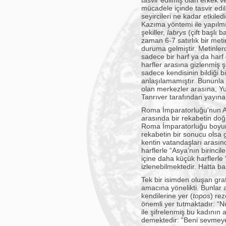
tasvir edilmiş olan erkek v
mücadele içinde tasvir edi
seyircileri ne kadar etkile
Kazıma yöntemi ile yapılmış
şekiller,
labrys
(çift başlı b
zaman 6-7 satırlık bir me
duruma gelmiştir. Metinle
sadece bir harf ya da harf
harfler arasına gizlenmiş
sadece kendisinin bildiği b
anlaşılamamıştır. Bununla 
olan merkezler arasına, Yun
Tanrıver tarafından yayına
Roma İmparatorluğu'nun Asi
arasında bir rekabetin doğ
Roma İmparatorluğu boyunca
rekabetin bir sonucu olsa 
kentin vatandaşları arasın
harflerle “Asya’nın birinci
içine daha küçük harflerle
izlenebilmektedir. Hatta ba
Tek bir isimden oluşan graf
amacına yönelikti. Bunlar
kendilerine yer (
topos
) rez
önemli yer tutmaktadır: “N
ile şifrelenmiş bu kadının 
demektedir: “Beni sevmeyen