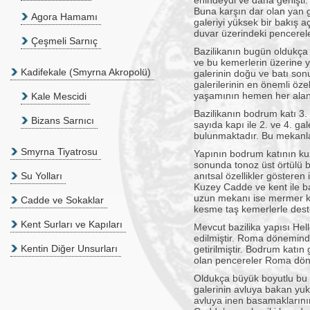
enindeydi ve daha genişti. O
Buna karşın dar olan yan gal
Agora Hamamı
galeriyi yüksek bir bakış 
duvar üzerindeki pencerele
Çeşmeli Sarnıç
Bazilikanın bugün oldukça 
ve bu kemerlerin üzerine ye
Kadifekale (Smyrna Akropolü)
galerinin doğu ve batı so
galerilerinin en önemli öz
yaşamının hemen her alanı
Kale Mescidi
Bazilikanın bodrum katı 3.
Bizans Sarnıcı
sayıda kapı ile 2. ve 4. ga
bulunmaktadır. Bu mekanlar
Smyrna Tiyatrosu
Yapının bodrum katının kuze
sonunda tonoz üst örtülü 
Su Yolları
anıtsal özellikler gösteren
Kuzey Cadde ve kent ile bağ
uzun mekanı ise mermer kapl
Cadde ve Sokaklar
kesme taş kemerlerle deste
Kent Surları ve Kapıları
Mevcut bazilika yapısı Hell
edilmiştir. Roma döneminde
Kentin Diğer Unsurları
getirilmiştir. Bodrum katın
olan pencereler Roma döne
Oldukça büyük boyutlu bu y
galerinin avluya bakan yuk
avluya inen basamaklarının