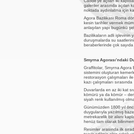
Cadde’ye açılan iki kapıdan
galeriler arasında açılan k
noktada aydınlatma için kan
Agora Bazilikası Roma döne
kesin tarihler vermek mü
anlaşılan yapı bugünkü şekl
Bazilikaların adli işlevinin
duruşmalarda su saatlerinin
beraberlerinde çok sayıda t
Smyrna Agorası’ndaki Duva
Graffitolar, Smyrna Agora B
sistemini oluşturan kemerl
restorasyon çalışmaları il
kazı çalışmaları sırasında
Duvarlarda en az iki kat sı
kömürü ya da kömür – demir 
siyah renk kullanılmış olm
Günümüzden 1800 yıl önce 
duygularıyla yazılmış bazen
metrekarelik bir alanı kap
henüz tam olarak bilinmemek
Resimler arasında ilk sırad